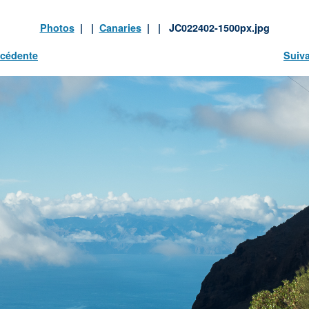
Photos
| |
Canaries
| | JC022402-1500px.jpg
cédente
Suiv