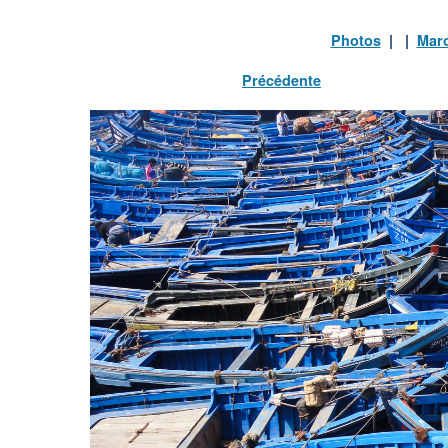
Photos
| |
Mar
Précédente