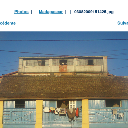
Photos
| |
Madagascar
| | 03082009151425.jpg
cédente
Suiv