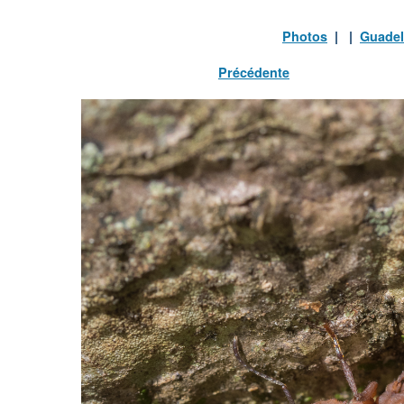
Photos
| |
Guade
Précédente