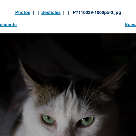
Photos
| |
Bestioles
| | P7110029-1000px-2.jpg
cédente
Suiv